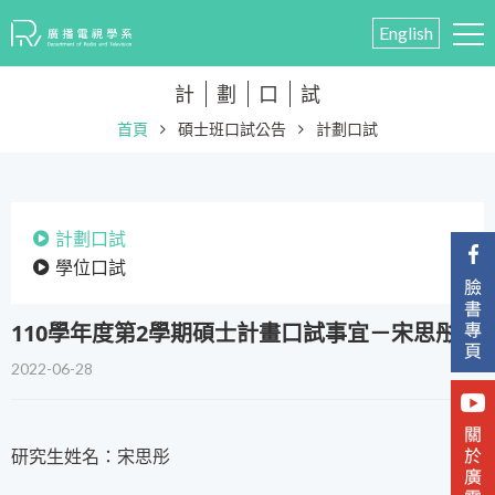
English
計
劃
口
試
首頁
碩士班口試公告
計劃口試
計劃口試
學位口試
110學年度第2學期碩士計畫口試事宜－宋思彤
2022-06-28
研究生姓名：宋思彤