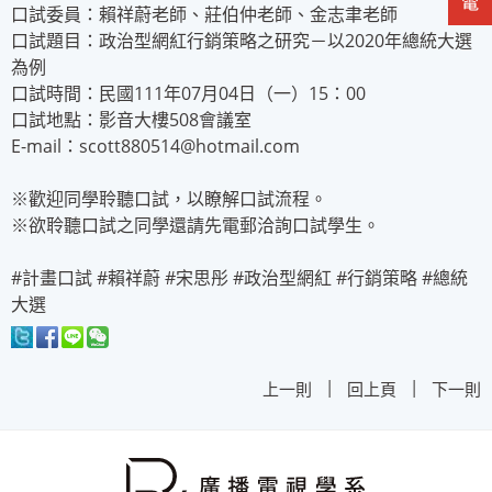
口試委員：賴祥蔚老師、莊伯仲老師、金志聿老師
口試題目：政治型網紅行銷策略之研究－以2020年總統大選
為例
口試時間：民國111年07月04日（一）15：00
口試地點：影音大樓508會議室
E-mail：scott880514@hotmail.com
※歡迎同學聆聽口試，以瞭解口試流程。
※欲聆聽口試之同學還請先電郵洽詢口試學生。
#計畫口試 #賴祥蔚 #宋思彤 #政治型網紅 #行銷策略 #總統
大選
|
|
上一則
回上頁
下一則