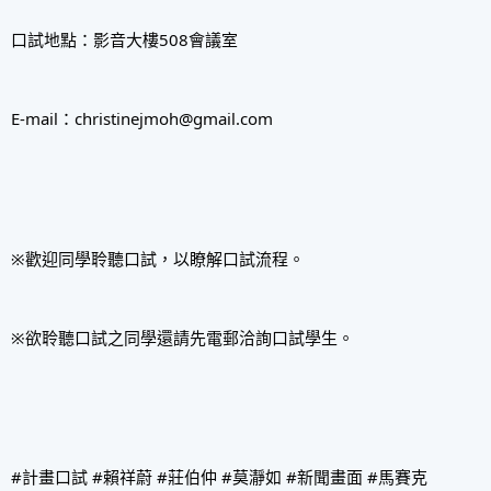
口試地點：影音大樓508會議室
E-mail：christinejmoh@gmail.com
※歡迎同學聆聽口試，以瞭解口試流程。
※欲聆聽口試之同學還請先電郵洽詢口試學生。
#計畫口試
#賴祥蔚
#莊伯仲
#莫瀞如
#新聞畫面
#馬賽克