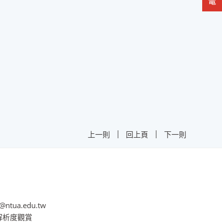
|
|
上一則
回上頁
下一則
@ntua.edu.tw
8解析度觀賞