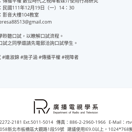
：傳播平權 數位時代之視障者媒介使用行為研究
民國111年12月19日（一）14：30
：影音大樓104教室
eresa88513@gmail.com
學聆聽口試，以瞭解口試流程。
口試之同學還請先電郵洽詢口試學生。
 #連淑錦 #施子涵 #傳播平權 #視障者
272-2181 Ext.5011-5014
傳真：886-2-2960-1966
E-Mail：rtv
058新北市板橋區大觀路1段59號
建議使用IE9.0以上，1024*76