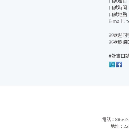
口試題目
口試時間：
口試地點
E-mail：t
※歡迎同
※欲聆聽
#計畫口試
電話：886-2-2
地址：22