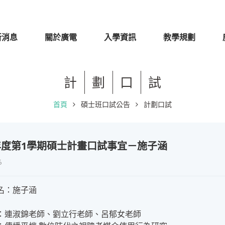
新消息
關於廣電
入學資訊
教學規劃
計
劃
口
試
首頁
碩士班口試公告
計劃口試
學年度第1學期碩士計畫口試事宜－施子涵
6
名：施子涵
：連淑錦老師、劉立行老師、呂郁女老師