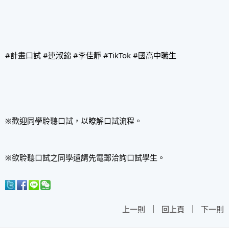
#計畫口試
#連淑錦
#李佳靜
#TikTok
#國高中職生
※歡迎同學聆聽口試，以瞭解口試流程。
※欲聆聽口試之同學還請先電郵洽詢口試學生。
|
|
上一則
回上頁
下一則