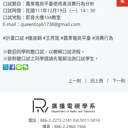
口試題目：農業電商平臺使用者消費行為分析
口試時間：民國111年12月19日（一）14：30
口試地點：影音大樓104教室
E-mail：queentoy61738@gmail.com
#計畫口試 #連淑錦 #王燕筑 #農業電商平臺 #消費行為
※歡迎同學聆聽口試，以瞭解口試流程。
※欲聆聽口試之同學還請先電郵洽詢口試學生。
|
|
上一則
回上頁
下一則
電話：886-2-2272-2181 Ext.5011-5014
傳真：886-2-2960-1966