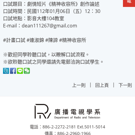
口試題目：劇情短片《精神收容所》創作論述
口試時間：民國112年01月06日（五）12：30
口試地點：影音大樓104教室
E-mail：dean111267@gmail.com
#計畫口試 #連淑錦 #陳諦 #精神收容所
※歡迎同學聆聽口試，以瞭解口試流程。
※欲聆聽口試之同學還請先電郵洽詢口試學生。
|
|
上一則
回上頁
下一則
電話：886-2-2272-2181 Ext.5011-5014
傳真：886-2-2960-1966