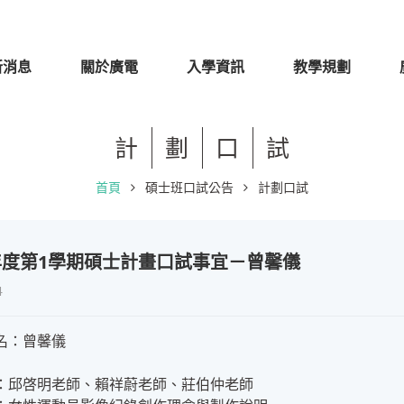
新消息
關於廣電
入學資訊
教學規劃
計
劃
口
試
首頁
碩士班口試公告
計劃口試
學年度第1學期碩士計畫口試事宜－曾馨儀
4
名：曾馨儀
：邱啓明老師、賴祥蔚老師、莊伯仲老師