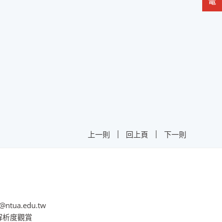
|
|
上一則
回上頁
下一則
@ntua.edu.tw
8解析度觀賞