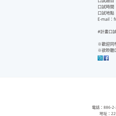
口試題目
口試時間：
口試地點
E-mail：f
#計畫口試
※歡迎同
※欲聆聽
電話：886-2-2
地址：22