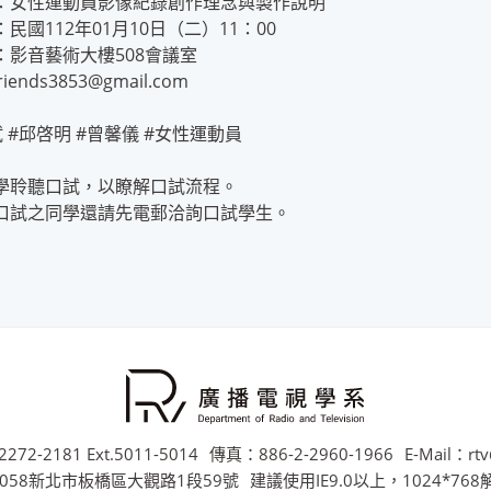
：女性運動員影像紀錄創作理念與製作說明
民國112年01月10日（二）11：00
：影音藝術大樓508會議室
riends3853@gmail.com
 #邱啓明 #曾馨儀 #女性運動員
學聆聽口試，以瞭解口試流程。
口試之同學還請先電郵洽詢口試學生。
272-2181 Ext.5011-5014
傳真：886-2-2960-1966
E-Mail：rtv
058新北市板橋區大觀路1段59號
建議使用IE9.0以上，1024*76