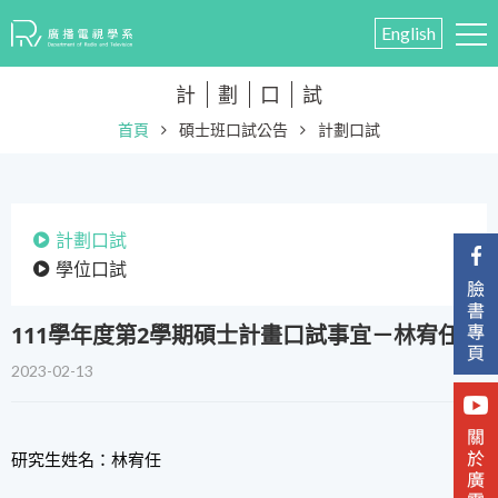
English
計
劃
口
試
首頁
碩士班口試公告
計劃口試
計劃口試
學位口試
111學年度第2學期碩士計畫口試事宜－林宥任
2023-02-13
研究生姓名：林宥任