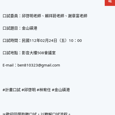
口試委員：邱啓明老師、賴祥蔚老師、謝章富老師
口試題目：金山磺港
口試時間：民國112年02月24日（五）10：00
口試地點：影音大樓508會議室
E-mail：ben810323@gmail.com
#計畫口試 #邱啓明 #林宥任 #金山磺港
※歡迎同學聆聽口試，以瞭解口試流程。