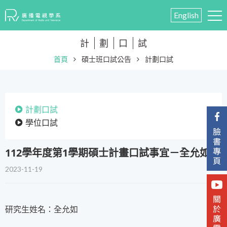
English
計
劃
口
試
首頁
碩士班口試公告
計劃口試
計劃口試
學位口試
​112學年度第1學期碩士計畫口試事宜－全允如
2023-11-19
研究生姓名：全允如