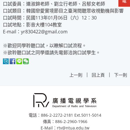
口試委員：連淑錦老師、劉立行老師、呂郁女老師
口試題目：韓國戀愛實境節目之臺灣閱聽眾收視動機與影響
口試時間：民國113年01月06日（六）12：30
口試地點：影音大樓104教室
E-mail：yr830422@gmail.com
※歡迎同學聆聽口試，以瞭解口試流程。
※欲聆聽口試之同學還請先電郵洽詢口試學生。
|
|
上一則
回上頁
下一則
電話：886-2-2272-2181 Ext.5011-5014
傳真：886-2-2960-1966
E-Mail：rtv@ntua.edu.tw