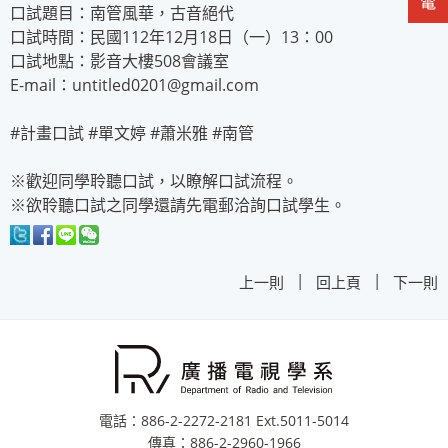
口試題目：南管風華，古音絕代
口試時間：民國112年12月18日（一）13：00
口試地點：影音大樓508會議室
E-mail：untitled0201@gmail.com
#計畫口試 #單文婷 #蕭米雅 #南管
※歡迎同學聆聽口試，以瞭解口試流程。
※欲聆聽口試之同學還請先電郵洽詢口試學生。
|
|
上一則
回上頁
下一則
電話：886-2-2272-2181 Ext.5011-5014
傳真：886-2-2960-1966