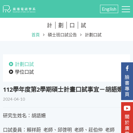
English
計
劃
口
試
首頁
碩士班口試公告
計劃口試
計劃口試
學位口試
​112學年度第2學期碩士計畫口試事宜－胡語姍
2024-04-10
研究生姓名：胡語姍
口試委員：賴祥蔚 老師、邱啓明 老師、莊伯仲 老師