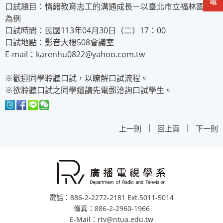
口試題目：情緒教育志工的溝通成長－以臺北市立福林國小
為例
口試時間：民國113年04月30日（二）17：00
口試地點：影音大樓508會議室
E-mail：karenhu0822@yahoo.com.tw
※歡迎同學聆聽口試，以瞭解口試流程。
※欲聆聽口試之同學還請先電郵洽詢口試學生。
|
|
上一則
回上頁
下一則
電話：886-2-2272-2181 Ext.5011-5014
傳真：886-2-2960-1966
E-Mail：rtv@ntua.edu.tw