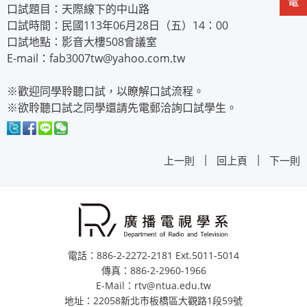
口試題目：天際線下的中山路
口試時間：民國113年06月28日（五）14：00
口試地點：影音大樓508會議室
E-mail：fab3007tw@yahoo.com.tw
※歡迎同學聆聽口試，以瞭解口試流程。
※欲聆聽口試之同學還請先電郵洽詢口試學生。
|
|
上一則
回上頁
下一則
電話：886-2-2272-2181 Ext.5011-5014
傳真：886-2-2960-1966
E-Mail：rtv@ntua.edu.tw
地址：22058新北市板橋區大觀路1段59號