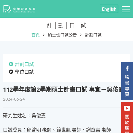
English
計
劃
口
試
首頁
碩士班口試公告
計劃口試
計劃口試
學位口試
112學年度第2學期碩士計畫口試 事宜－吳俊憲
2024-06-24
研究生姓名：吳俊憲
口試委員：邱啓明 老師、鐘世凱 老師、謝章富 老師