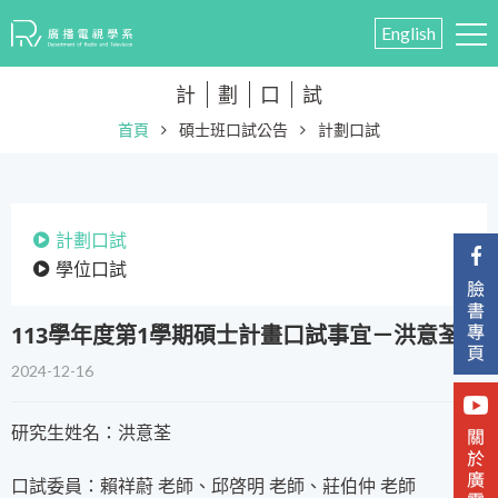
English
計
劃
口
試
首頁
碩士班口試公告
計劃口試
計劃口試
學位口試
113學年度第1學期碩士計畫口試事宜－洪意荃
2024-12-16
研究生姓名：洪意荃
口試委員：賴祥蔚 老師、邱啓明 老師、莊伯仲 老師