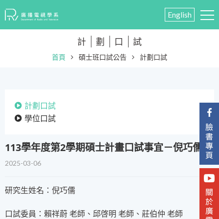
English
計
劃
口
試
首頁
碩士班口試公告
計劃口試
計劃口試
學位口試
113學年度第2學期碩士計畫口試事宜－倪巧儒
2025-03-06
研究生姓名：倪巧儒
口試委員：賴祥蔚 老師、邱啓明 老師、莊伯仲 老師