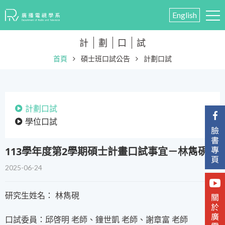
English
計
劃
口
試
首頁
碩士班口試公告
計劃口試
計劃口試
學位口試
​113學年度第2學期碩士計畫口試事宜－林雋硯
2025-06-24
研究生姓名： 林雋硯
口試委員：邱啓明 老師、鐘世凱 老師、謝章富 老師