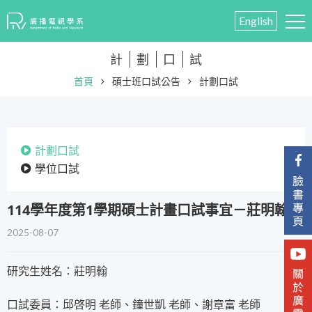
English
計
劃
口
試
首頁
碩士班口試公告
計劃口試
計劃口試
學位口試
​114學年度第1學期碩士計畫口試事宜－莊明翰
2025-08-07
研究生姓名：莊明翰
口試委員：邱啓明 老師、鐘世凱 老師、謝章富 老師