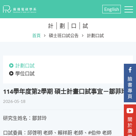
English
計
劃
口
試
首頁
碩士班口試公告
計劃口試
計劃口試
學位口試
114學年度第2學期 碩士計畫口試事宜－鄒菲玲
2026-05-18
研究生姓名：鄒菲玲
口試委員：邱啓明 老師、賴祥蔚 老師、#伯仲 老師