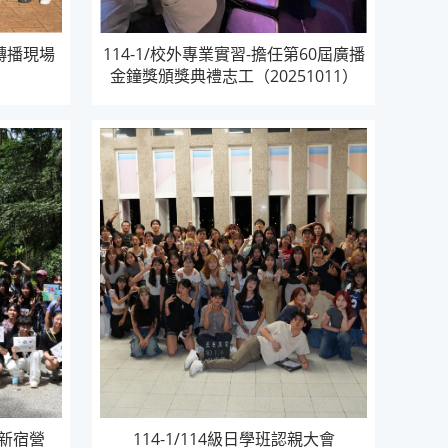
會轉播現場
114-1/校外專業實習-擔任第60屆廣播
）
金鐘獎頒獎典禮志工（20251011）
迎新宿營
114-1/114級日學班認親大會