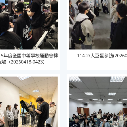
2/115年度全國中等學校運動會轉
114-2/大巨蛋參訪(20260
場（20260418-0423）