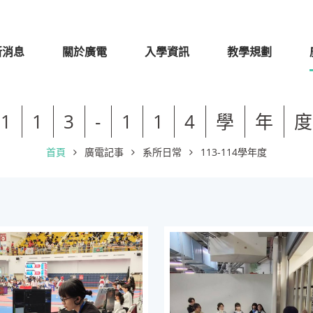
新消息
關於廣電
入學資訊
教學規劃
1
1
3
-
1
1
4
學
年
度
首頁
廣電記事
系所日常
113-114學年度