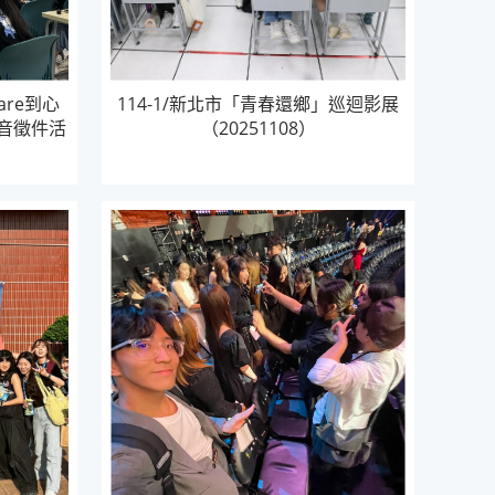
are到心
114-1/新北市「青春還鄉」巡迴影展
影音徵件活
（20251108）