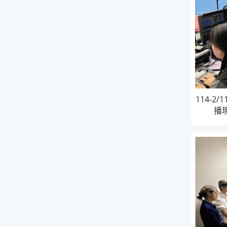
114-
播現