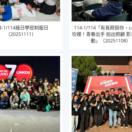
14-1/114級日學班制服日
114-1/114「有長照挺你，c
（20251111）
坎裡！青春出手 拍出照顧 
動」（20251108）