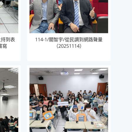
從主持到表
114-1/關智宇/從民調到網路聲量
書寫
（20251114）