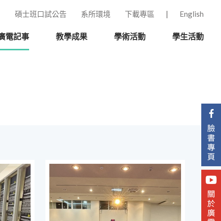
碩士班口試公告
系所環境
下載專區
English
廣電記事
教學成果
學術活動
學生活動