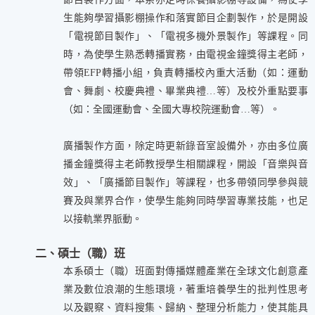
生能夠學習攝影棚操作和落實節目企劃製作，於是開設
「電視節目製作」、「電視多機外景製作」等課程。同
時，為使學生熟悉轉播實務，由電視金鐘獎得主老師，
帶領EFP轉播小組，負責轉播校內重大活動（如：運動
會、舞劇、校慶典禮、畢業典禮…等）及校外重點要事
（如：全國運動會、全國大專校院運動會…等）。
廣播製作方面，除定時更新錄音室設備外，亦由多位廣
播金鐘獎得主老師教授學生相關課程，開設「音樂與音
效」、「廣播節目製作」等課程，也多帶領同學參與競
賽及與業界合作，使學生能夠同時學習專業技能，也足
以接軌業界脈動。
二、碩士（職）班
本系碩士（職）班面對傳播媒體產業在全球文化創意產
業及數位浪潮的生態環境，著重培養學生的批判性思考
以及觀察、資料搜集、歸納、整理分析能力，使其能具