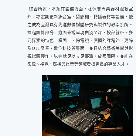
綜合所述，本系在設備方面，除保養專業器材跟教室
外，亦定期更新錄音室、攝影棚、轉播器材等設備，使
之成為臺灣具有先進數位媒體研究與製作的教學系所。
課程設計部分，縱面來說呈現由淺至深、按部就班、多
元探索的特色，橫面上，除電視、廣播的課程外，更跨
及OTT產業、數位科技等層面，並且結合藝術美學與影
視媒體製作，以造就足以立足臺灣，放眼國際，並能在
影像、視覺、廣播與聲音等領域發揮專長的專業人才。