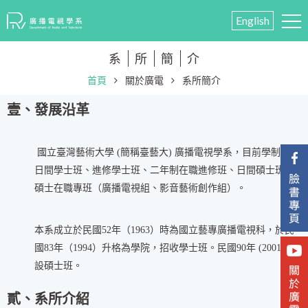
English
系
所
簡
介
首頁
關於廣電
系所簡介
壹、發展沿革
國立臺灣藝術大學 (簡稱臺藝大) 廣播電視學系，目前學制設有
日間學士班、進修學士班、二年制在職進修班、日間碩士班、
碩士在職專班（廣播電視組、影音藝術創作組）。
本系成立於民國52年（1963）時為國立藝專廣播電視科，於民
國83年（1994）升格為學院，招收學士班。民國90年 (2001) 開
設碩士班。
貳
、系所介紹