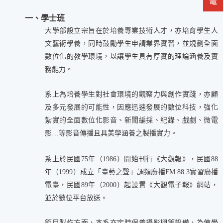
一、學士班
大學部設立宗旨在於培養專業技術人才，亦培育學生人
文藝術學養，同時鼓勵學生申請業界實習，並規劃全面
數位化的教學環境，
以讓學生具有厚實的理論涵養及實
務能力。
系上為培養學生對社會環境的觀察力與創作實踐，亦顧
及多元發展的可能性，因應迅速發展的數位科技，強化
紮實的全面數位化影音、新聞編採、紀錄、戲劇、微電
影…等影音傳播且具美學涵養之製播實力。
系上於民國75年（1986）開始刊行《大觀報》，民國88
年（1999）成立「臺藝之聲」調頻廣播FM 88.3實習廣播
電臺，民國89年（2000）起設置《大觀電子報》網站，
並於數位平台放送。
節目製作方面，本系亦定時保養攝影棚等設備，為使學