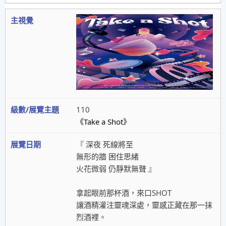
110
《
Take a Shot》
『 深夜 死線將至
無形的牆 困住思緒
火花微弱 仍靜默無聲 』
拿起眼前那杯酒，來口SHOT
讓酒精灌注靈魂深處，靈感正藏在那一抹
烈酒裡。