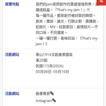
我們的Jam是把創作的靈感慢慢熬煮，凝
鍊成結晶，『That’s my Jam！』!!!
每一罐作品，都是創作被封裝的瞬間。
劇本、雜誌、論文、行銷企劃、廣播劇、
紀錄片、MV、綜藝節目、劇情短片—不
同口味，不同濃度。
一罐一罐打開，香味四溢，《That’s my
Jam！》
華山1914文創產業園區
東2D館
民國115年(2026)
05月08日- 05月10日
臉書專頁
Instagram