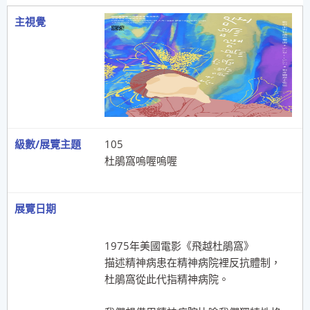
105
杜鵑窩嗚喔嗚喔
1975年美國電影《飛越杜鵑窩》
描述精神病患在精神病院裡反抗體制，
杜鵑窩從此代指精神病院。