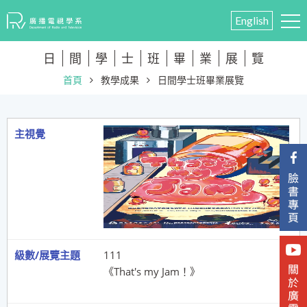
English
日
間
學
士
班
畢
業
展
覽
首頁
教學成果
日間學士班畢業展覽
111
《That's my Jam！》