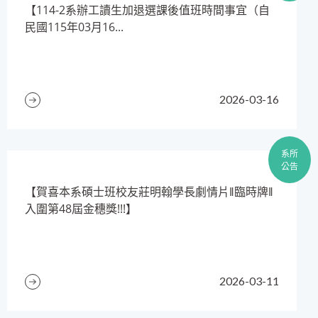
​【114-2系辦工讀生加退選課後值班時間事宜（自
民國115年03月16...
2026-03-16
系所
公告
【賀喜本系碩士班校友莊明翰學長劇情片‖臨時牌‖
入圍第48屆金穗獎!!!】
2026-03-11