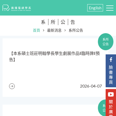
English
系
所
公
告
首頁
最新消息
系所公告
系所
公告
​【本系碩士班莊明翰學長學生劇展作品‖臨時牌‖預
告】
2026-04-07
系所
公告