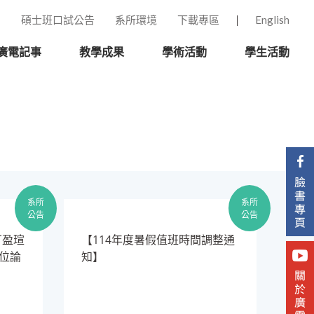
碩士班口試公告
系所環境
下載專區
English
廣電記事
教學成果
學術活動
學生活動
系所
系所
公告
公告
丁盈瑄
【114年度暑假值班時間調整通
學位論
知】