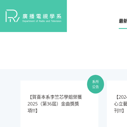
最
系所
公告
​【賀喜本系李竺芯學姐榮獲
【20
2025（第36屆）金曲獎獎
心立
項!!!】
刊!!!】