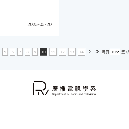
2025-05-20
5
6
7
8
9
10
11
12
13
14
每頁
筆 /
272-2181 Ext.5011-5014
傳真：886-2-2960-1966
E-Mail：rtv
058新北市板橋區大觀路1段59號
建議使用IE9.0以上，1024*76
本網站著作權屬於國立臺灣藝術大學 廣播電視學系