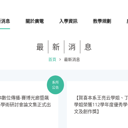
新消息
關於廣電
入學資訊
教學規劃
最
新
消
息
首頁
最新消息
系所
公告
24數位傳播-賽博光廊暨飆
​【賀喜本系王亮云學姐、
藝學術研討會論文集正式出
學姐榮獲112學年度優秀
文及創作獎】