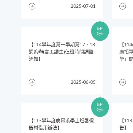
2025-07-01
系所
公告
【114學年度第一學期第17、18
【11
週系辦(含工讀生)值班時間調整
廣播
通知】
學」開跑
2025-06-05
系所
公告
​【113學年度廣電系學士班暑假
​【1
器材借用辦法】
告】