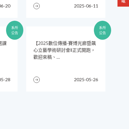
06-20
2025-06-11
系所
系所
公告
公告
選課
​【2025數位傳播-賽博光廊暨飆
心立藝學術研討會‖正式開跑，
歡迎來稿、...
05-28
2025-05-26