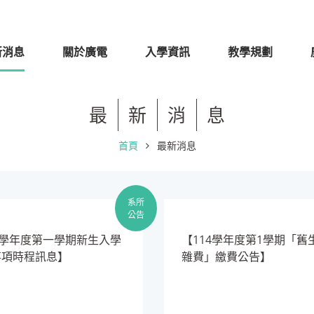
新消息
關於廣電
入學資訊
教學規劃
最
新
消
息
首頁
最新消息
系所
公告
14學年度第一學期新生入學
【114學年度第1學期「舊
事項時程訊息】
雜費」繳費公告】