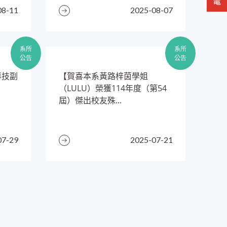
08-11
2025-08-07
系所
系所
公告
公告
專技副
​【賀喜本系黃路梓茵學姐
（LULU）榮獲114年度（第54
屆）傑出校友殊...
07-29
2025-07-21