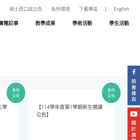
碩士班口試公告
系所環境
下載專區
English
廣電記事
教學成果
學術活動
學生活動
系所
系所
公告
公告
生學
​【114學年度第1學期新生選課
公告】