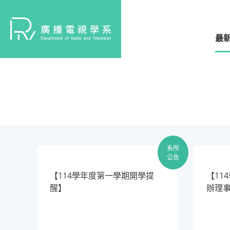
最
系所
公告
【114學年度第一學期開學提
​【1
醒】
辦理