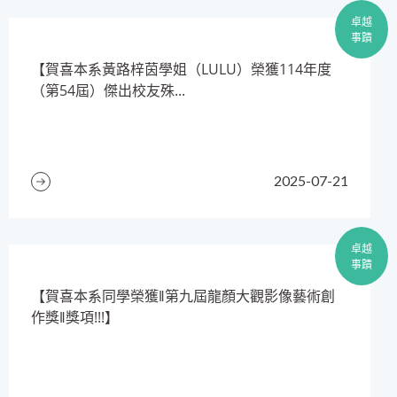
卓越
事蹟
​【賀喜本系黃路梓茵學姐（LULU）榮獲114年度
（第54屆）傑出校友殊...
2025-07-21
卓越
事蹟
【賀喜本系同學榮獲‖第九屆龍顏大觀影像藝術創
作獎‖獎項!!!】