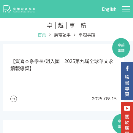
English
卓
越
事
蹟
首頁
廣電記事
卓越事蹟
卓越
事蹟
【賀喜本系學長/姐入圍︱2025第九屆全球華文永
續報導獎】
2025-09-15
卓越
事蹟