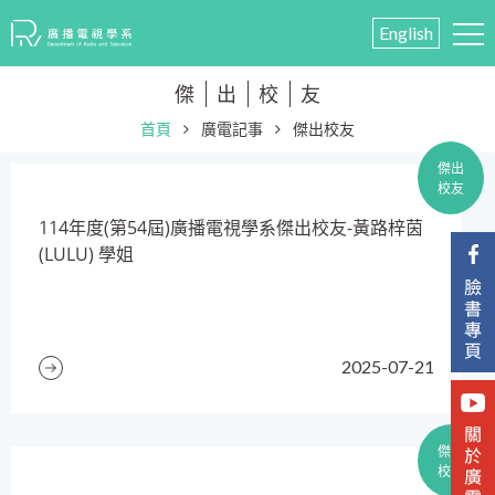
English
傑
出
校
友
首頁
廣電記事
傑出校友
傑出
校友
​114年度(第54屆)廣播電視學系傑出校友-黃路梓茵
(LULU) 學姐
2025-07-21
傑出
校友