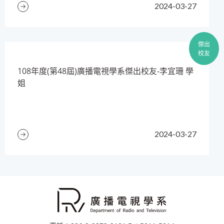
2024-03-27
傑出
校友
108年度(第48屆)廣播電視學系傑出校友-李宜珊 學
姐
2024-03-27