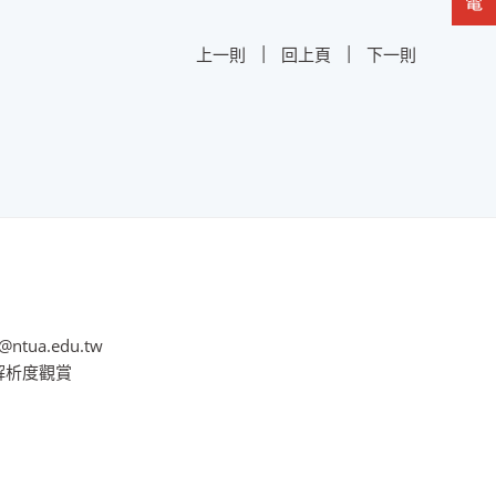
|
|
上一則
回上頁
下一則
@ntua.edu.tw
8解析度觀賞