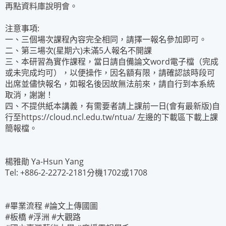
再點資料庫說明會。
注意事項:
一、三個場次課程內容完全相同，請擇一報名參加即可。
二、第三場次(星期六)未滿5人報名不開課
三、本研習為實作課程，當日請自備論文word電子檔（完成
或未完成均可），以便操作，因名額有限，請確認該時段可
出席並儘快報名，如報名後因故無法前來，請自行到本系統
取消，謝謝！
四、不提供紙本講義，有需要者請上課前一日(會有最新版)自
行至
https://cloud.ncl.edu.tw/ntua/
左邊的下載區下載上課
簡報檔。
楊雅勛 Ya-Hsun Yang
Tel: +886-2-2272-2181分機1702或1708
#畢業流程 #論文上傳國圖
#板橋 #浮洲 #大觀路