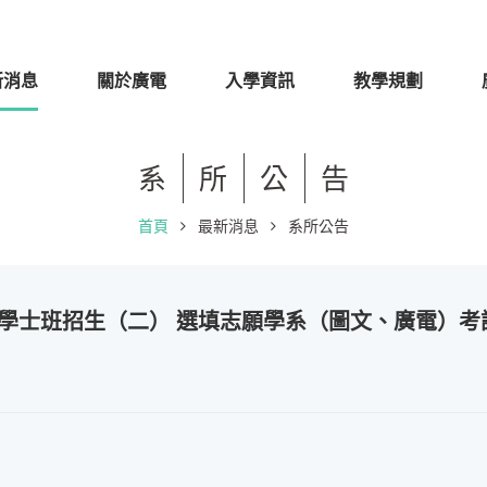
新消息
關於廣電
入學資訊
教學規劃
系
所
公
告
首頁
最新消息
系所公告
學士班招生（二） 選填志願學系（圖文、廣電）考試