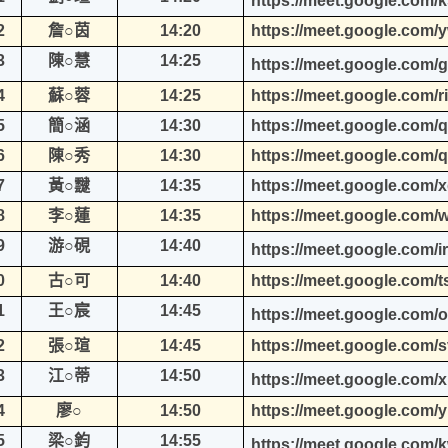
https://meet.google.com/
2
詹○茵
14:20
https://meet.google.com/
3
陳○慧
14:25
https://meet.google.com/g
4
蘇○蓉
14:25
https://meet.google.com/ri
5
簡○涵
14:30
https://meet.google.com/
6
陳○秀
14:30
https://meet.google.com/
7
黃○靆
14:35
https://meet.google.com/
8
李○蓮
14:35
https://meet.google.com/
9
游○硯
14:40
https://meet.google.com/i
0
古○可
14:40
https://meet.google.com/t
1
王○宸
14:45
https://meet.google.com/o
2
張○瑄
14:45
https://meet.google.com/
3
江○蒂
14:50
https://meet.google.com/
4
廖○
14:50
https://meet.google.com/
5
梁○鈞
14:55
https://meet.google.com/