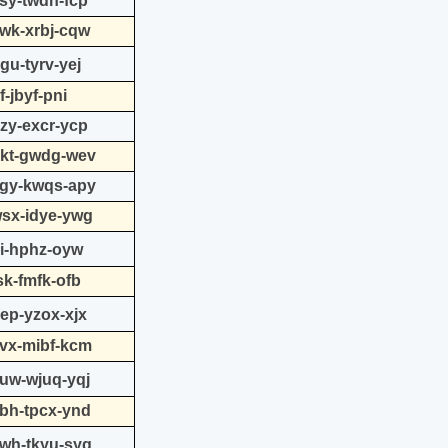
ksy-twdn-fcp
ywk-xrbj-cqw
gu-tyrv-yej
f-jbyf-pni
qzy-excr-ycp
qkt-gwdg-wev
xgy-kwqs-apy
wsx-idye-ywg
ri-hphz-oyw
sk-fmfk-ofb
ep-yzox-xjx
svx-mibf-kcm
xuw-wjuq-yqj
ybh-tpcx-ynd
kwh-tkyu-syg