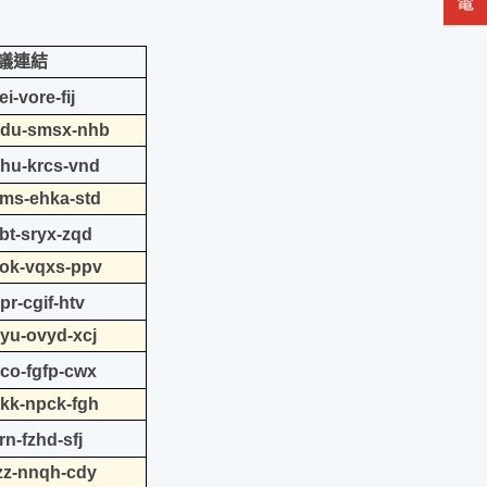
t會議連結
i-vore-fij
/ndu-smsx-nhb
ghu-krcs-vnd
vms-ehka-std
bt-sryx-zqd
vok-vqxs-ppv
pr-cgif-htv
pyu-ovyd-xcj
uco-fgfp-cwx
bkk-npck-fgh
n-fzhd-sfj
tzz-nnqh-cdy