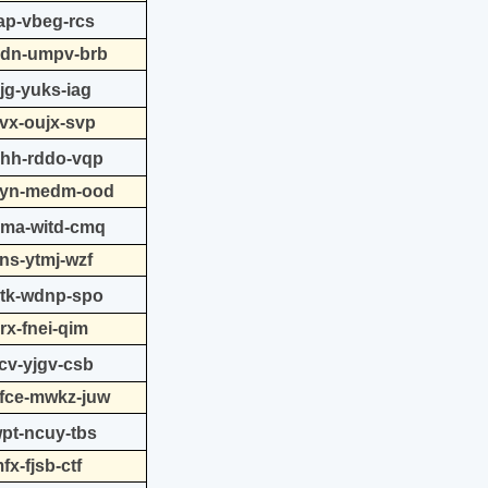
ap-vbeg-rcs
/bdn-umpv-brb
jg-yuks-iag
vvx-oujx-svp
qhh-rddo-vqp
/xyn-medm-ood
hma-witd-cmq
ns-ytmj-wzf
qtk-wdnp-spo
rx-fnei-qim
cv-yjgv-csb
/fce-mwkz-juw
wpt-ncuy-tbs
x-fjsb-ctf