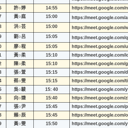
6
許○婷
14:55
https://meet.google.com/
7
黃○庭
15:00
https://meet.google.com/
8
洪○芸
15:00
https://meet.google.com/w
9
劉○呂
15:05
https://meet.google.com/q
0
廖○程
15:05
https://meet.google.com/
1
黃○柔
15:10
https://meet.google.com/
2
陳○柔
15:10
https://meet.google.com/g
3
張○萱
15:15
https://meet.google.com/
4
蔡○雯
15:15
https://meet.google.com/t
5
吳○駿
15: 40
https://meet.google.com/
6
向○婕
15:40
https://meet.google.com/
7
張○尹
15:45
https://meet.google.com/p
8
賴○辰
15:45
https://meet.google.com
9
黃○雯
15:50
https://meet.google.com/