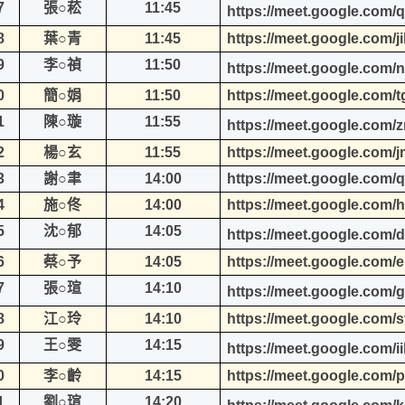
7
張○菘
11:45
https://meet.google.com/
8
葉○青
11:45
https://meet.google.com/ji
9
李○禎
11:50
https://meet.google.com/
0
簡○娟
11:50
https://meet.google.com/
1
陳○璇
11:55
https://meet.google.com/z
2
楊○玄
11:55
https://meet.google.com/
3
謝○聿
14:00
https://meet.google.com/q
4
施○佟
14:00
https://meet.google.com/h
5
沈○郁
14:05
https://meet.google.com/d
6
蔡○予
14:05
https://meet.google.com/e
7
張○瑄
14:10
https://meet.google.com/g
8
江○玲
14:10
https://meet.google.com/
9
王○雯
14:15
https://meet.google.com/i
0
李○齡
14:15
https://meet.google.com/
1
劉○瑄
14:20