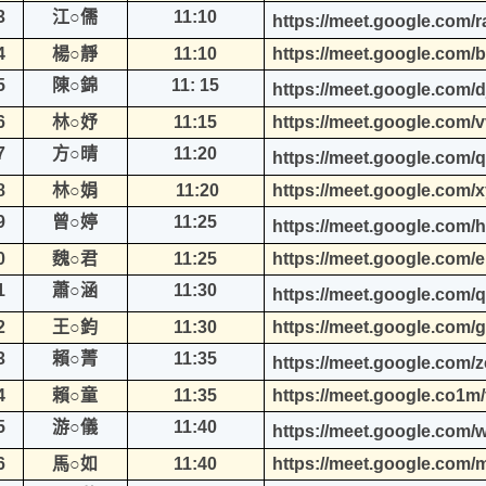
3
江○儒
11:10
https://meet.google.com/r
4
楊○靜
11:10
https://meet.google.com
5
陳○錦
11: 15
https://meet.google.com/d
6
林○妤
11:15
https://meet.google.com/
7
方○晴
11:20
https://meet.google.com/
8
林○娟
11:20
https://meet.google.com
9
曾○婷
11:25
https://meet.google.com/
0
魏○君
11:25
https://meet.google.com/e
1
蕭○涵
11:30
https://meet.google.com/
2
王○鈞
11:30
https://meet.google.com/g
3
賴○菁
11:35
https://meet.google.com/z
4
賴○童
11:35
https://meet.google.co1m
5
游○儀
11:40
https://meet.google.com/
6
馬○如
11:40
https://meet.google.com/mf