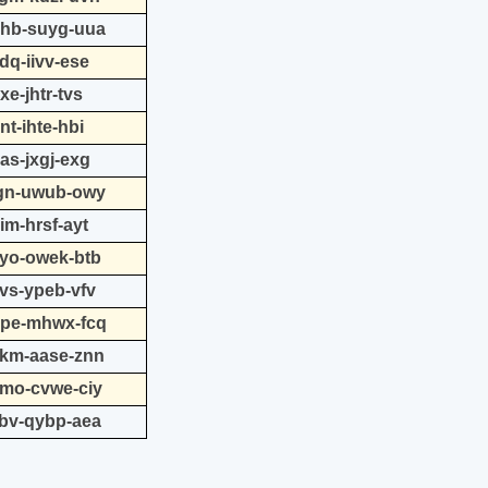
nhb-suyg-uua
dq-iivv-ese
e-jhtr-tvs
nt-ihte-hbi
as-jxgj-exg
jgn-uwub-owy
im-hrsf-ayt
ayo-owek-btb
vvs-ypeb-vfv
ope-mhwx-fcq
akm-aase-znn
smo-cvwe-ciy
zbv-qybp-aea