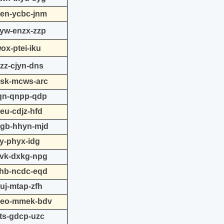
nen-ycbc-jnm
ayw-enzx-zzp
ox-ptei-iku
zz-cjyn-dns
usk-mcws-arc
iqn-qnpp-qdp
eu-cdjz-hfd
dgb-hhyn-mjd
iy-phyx-idg
yvk-dxkg-npg
zhb-ncdc-eqd
uj-mtap-zfh
/oeo-mmek-bdv
yts-gdcp-uzc