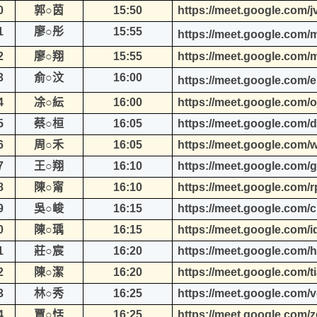
0
郭○茵
15:50
https://meet.google.com/
1
廖○彤
15:55
https://meet.google.com/
2
廖○翔
15:55
https://meet.google.com/m
3
俞○汶
16:00
https://meet.google.com/
4
凃○紜
16:00
https://meet.google.com/o
5
蔡○桓
16:05
https://meet.google.com/
6
周○禾
16:05
https://meet.google.com/
7
王○翔
16:10
https://meet.google.com/
8
陳○甯
16:10
https://meet.google.com/
9
吳○峻
16:15
https://meet.google.com/
0
陳○瑀
16:15
https://meet.google.com/i
1
莊○宸
16:20
https://meet.google.com
2
陳○潔
16:20
https://meet.google.com/t
3
林○秀
16:25
https://meet.google.com/v
4
賈○恬
16:25
https://meet.google.com/