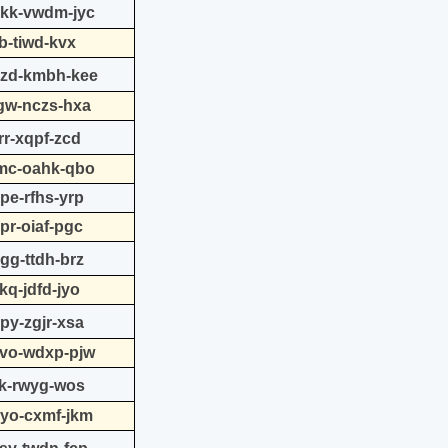
qkk-vwdm-jyc
b-tiwd-kvx
nzd-kmbh-kee
tgw-nczs-hxa
rr-xqpf-zcd
jmc-oahk-qbo
pe-rfhs-yrp
pr-oiaf-pgc
gg-ttdh-brz
kq-jdfd-jyo
py-zgjr-xsa
svo-wdxp-pjw
ik-rwyg-wos
pyo-cxmf-jkm