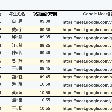
號
考生姓名
視訊面試時間
Google Mee
1
白○翊
09:30
https://meet.google.com/ve
2
戴○宇
09:30
https://meet.google.com
3
邱○凱
09:35
https://meet.google.com/
4
江○慈
09:35
https://meet.google.com/
5
陳○茗
09:40
https://meet.google.com/x
6
吳○玲
09:40
https://meet.google.com/
7
王○蘋
09:45
https://meet.google.com/p
8
鍾○軏
09:45
https://meet.google.com/
9
游○瑄
10:50
https://meet.google.com/
0
蔡○瑄
10:50
https://meet.google.com/
1
湯○馨
10:55
https://meet.google.com/yr
2
王○絜
10:55
https://meet.google.com/