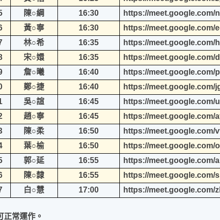
5
陳○綱
16:30
https://meet.google.com/
6
黃○寧
16:30
https://meet.google.com/e
7
林○希
16:35
https://meet.google.com/hx
8
宋○嬛
16:35
https://meet.google.com/d
9
詹○曦
16:40
https://meet.google.com/p
0
鄭○捷
16:40
https://meet.google.com/
1
吳○諠
16:45
https://meet.google.com/u
2
趙○寧
16:45
https://meet.google.com/
3
陳○柔
16:50
https://meet.google.com/
4
葉○榆
16:50
https://meet.google.com/
5
郭○延
16:55
https://meet.google.com/
6
陳○隸
16:55
https://meet.google.com/
7
白○慧
17:00
https://meet.google.com/
可正常運作。