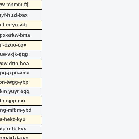
jvw-mnmm-ftj
myf-huzt-bax
ff-mryn-vdj
epx-srkw-bma
jf-ozuo-cgv
due-vxjk-qqg
wow-dttp-hoa
gpq-jxpu-vma
rpn-twgg-ybp
ckm-yuyr-eqq
dh-cjpp-gxr
/hng-mfbm-ybd
ia-hekz-kyu
ep-oftb-kvs
zgm-kdzi-uvn