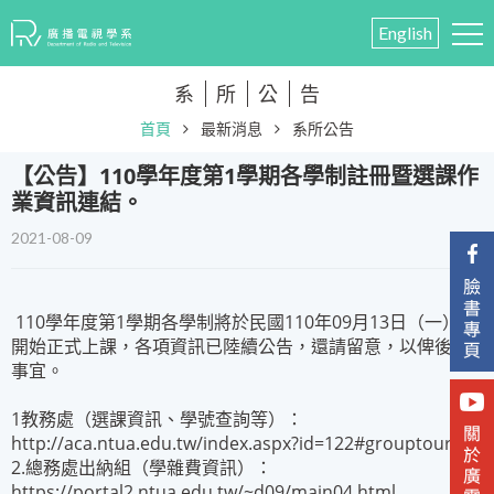
English
系
所
公
告
首頁
最新消息
系所公告
​【公告】110學年度第1學期各學制註冊暨選課作
業資訊連結。
2021-08-09
110學年度第1學期各學制將於民國110年09月13日（一）起
開始正式上課，各項資訊已陸續公告，還請留意，以俾後續
事宜。
1教務處（選課資訊、學號查詢等）：
http://aca.ntua.edu.tw/index.aspx?id=122#grouptour
2.總務處出納組（學雜費資訊）：
https://portal2.ntua.edu.tw/~d09/main04.html