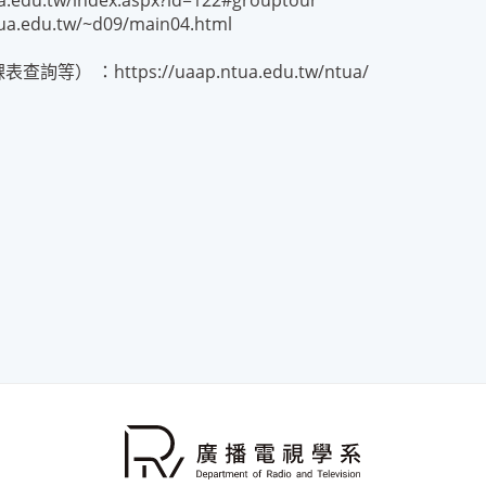
tw/index.aspx?id=122#grouptour
edu.tw/~d09/main04.html
https://uaap.ntua.edu.tw/ntua/