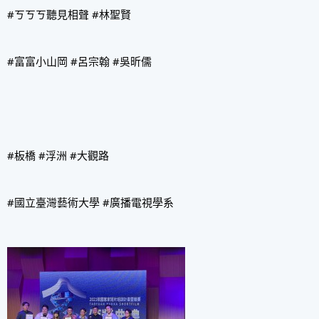
#ㄎㄎㄎ聽見相聲
#林聖賢
#富富小山岡
#呂宗翰
#吳昕儒
#板橋
#浮洲
#大觀路
#國立臺灣藝術大學
#廣播電視學系