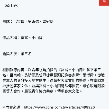
【碩士班】
團隊：呂宗翰、吳昕儒、曾冠捷
作品名稱：富富。小山岡
獲獎名次：第三名
相關報導內容：以青年視角拍攝的《富富。小山崗》拿下第三
名，呂宗翰、吳昕儒及曾冠捷用鏡頭記錄客家青年張博舜，從職
業軍人的身分投入地方創生，憑藉對客家文化的熱愛，在富岡當
地推動客家文化，並與富富。小山岡總監傅佩芸、飛竹眼鏡阿飛
哥等人合作，展現青年協力共創，傳承客家文化。
※內容來源：
https://www.cdns.com.tw/articles/498920