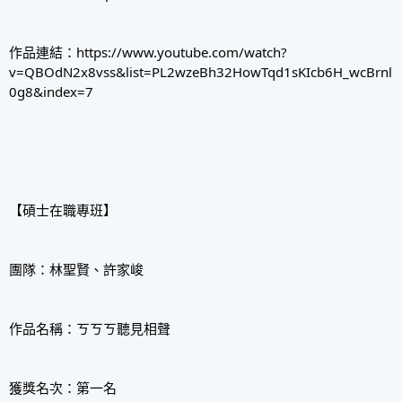
作品連結：
https://www.youtube.com/watch?
v=QBOdN2x8vss&list=PL2wzeBh32HowTqd1sKIcb6H_wcBrnl
0g8&index=7
【碩士在職專班】
團隊：林聖賢、許家峻
作品名稱：ㄎㄎㄎ聽見相聲
獲獎名次：第一名