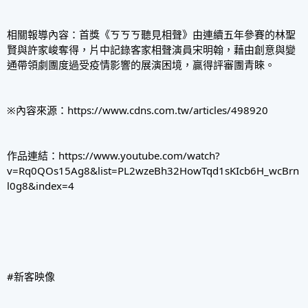
相關報導內容：首獎《ㄎㄎㄎ聽見相聲》由連續五年參賽的林聖
賢與許家峻奪得，片中記錄客家相聲演員宋明翰，藉由創意與變
通帶領劇團度過受疫情影響的展演困境，贏得評審團青睞。
※內容來源：
https://www.cdns.com.tw/articles/498920
作品連結：
https://www.youtube.com/watch?
v=Rq0QOs15Ag8&list=PL2wzeBh32HowTqd1sKIcb6H_wcBrn
l0g8&index=4
#新客映像