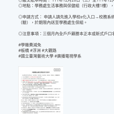
◎繳交紙本時間： 111年12月28日（三）至111年12月
◎地點：學務處生活事務與保健組（行政大樓1樓），承辦
◎申請方式： 申請人請先進入學校e化入口→校務
（驗），於期限內送至學務處生保組。
◎注意事項：三個月內全戶戶籍謄本正本或新式戶口名
#學雜費減免
#
板橋
#
浮洲
#
大觀路
#
國立臺灣藝術大學
#
廣播電視學系