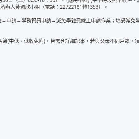
30日（三）8:30-18：30止。 (逾時不候) (中午時段照常收件，
人黃珮欣小姐（電話：22722181轉1353）。
系統→申請→學務資訊申請→減免學雜費線上申請作業；填妥減免
簿(中低、低收免附)，皆需含詳細記事，若與父母不同戶籍，