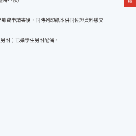
逾時不候)
學雜費申請書後，同時列印紙本併同佐證資料繳交
須另附；已婚學生另附配偶。