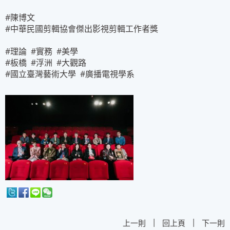
#陳博文
#中華民國剪輯協會傑出影視剪輯工作者獎
#理論 #實務 #美學
#板橋 #浮洲 #大觀路
#國立臺灣藝術大學 #廣播電視學系
|
|
上一則
回上頁
下一則