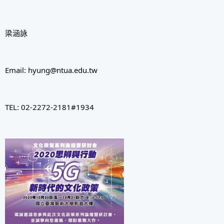
梁涵詠
Email: 
hyung@ntua.edu.tw
TEL: 02-2272-2181#1934