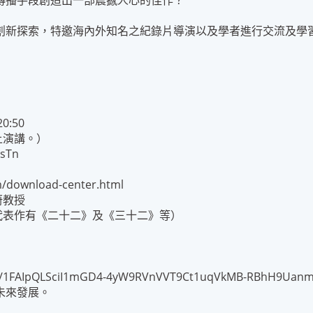
的傳播手段創造出一部震撼人心的佳作？
創新探索，特邀海內外知名之紀錄片導演以及學者進行交流及學
0:50
上演講。）
sTn
ownload-center.html
蔚教授
影代表作有《二十二》及《三十二》等）
e/1FAIpQLSciI1mGD4-4yW9RVnVVT9Ct1uqVkMB-RBhH9Uanm
未來發展。