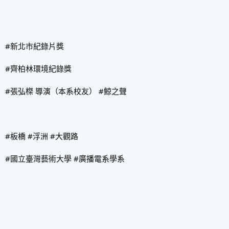
#新北市紀錄片獎
#齊柏林環境紀錄獎
#張弘榤 導演（本系校友） #鯨之聲
#板橋 #浮洲 #大觀路
#國立臺灣藝術大學 #廣播電系學系