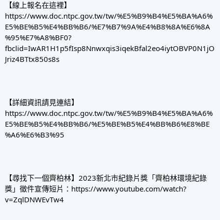
【線上報名在這裡】
https://www.doc.ntpc.gov.tw/tw/%E5%B9%B4%E5%BA%A6%
E5%BE%B5%E4%BB%B6/%E7%B7%9A%E4%B8%8A%E6%8A
%95%E7%A8%BF0?
fbclid=IwAR1H1p5fIsp8Nnwxqis3iqekBfal2eo4iytOBVP0N1jO
Jriz4BTtx850s8s
【詳細資訊請見連結】
https://www.doc.ntpc.gov.tw/tw/%E5%B9%B4%E5%BA%A6%
E5%BE%B5%E4%BB%B6/%E5%BE%B5%E4%BB%B6%E8%BE
%A6%E6%B3%95
【尋找下一個齊柏林】2023新北市紀錄片獎「齊柏林環境紀錄
獎」徵件宣傳短片：https://www.youtube.com/watch?
v=ZqlDNWEvTw4