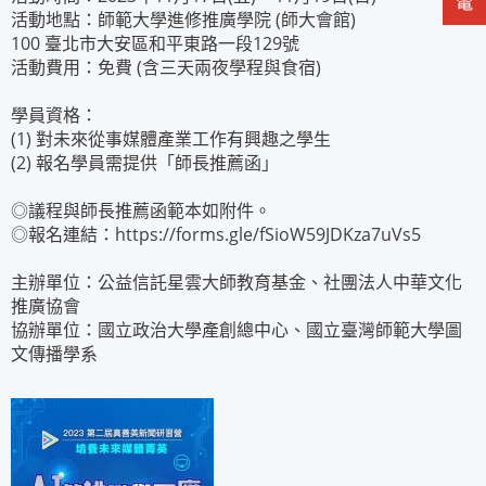
活動地點：師範大學進修推廣學院 (師大會館)
100 臺北市大安區和平東路一段129號
活動費用：免費 (含三天兩夜學程與食宿)
學員資格：
(1) 對未來從事媒體產業工作有興趣之學生
(2) 報名學員需提供「師長推薦函」
◎議程與師長推薦函範本如附件。
◎報名連結：https://forms.gle/fSioW59JDKza7uVs5
主辦單位：公益信託星雲大師教育基金、社團法人中華文化
推廣協會
協辦單位：國立政治大學產創總中心、國立臺灣師範大學圖
文傳播學系