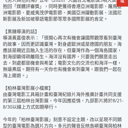
《男人與他的海》去年（2020）入圍台北電影獎3項大獎並
抱回「媒體評審獎」，同時更獲得香港亞洲電影節、羅馬亞
洲電影節、夏威夷茂伊電影節、美國亞洲躍動影展、法國尼
斯影展及新加坡華語電影節等眾多國際影展的肯定。
【黑糖導演的話】
導演黃嘉俊表示：「很開心再次有機會讓國際觀眾看到臺灣
的故事，因而更認識臺灣。對身處歐洲或是德國的朋友，海
應該是親近且融入生活的存在，但臺灣作為一個海島國家，
對海卻顯得疏離陌生。海洋沒有國界，只要我們願意走出
去，到處都是機會與希望；電影文化的交流也和海洋一樣，
無遠弗屆。期待有一天你也有機會來到臺灣，跟我們一起在
海上遨遊。」
【柏林臺灣影展小檔案】
由臺灣電影工具箱計畫和臺灣紀錄片海外推廣計畫共同支援
的第三屆柏林台灣影展，今年因應疫情，九部影片將於8/21-
8/30以線上方式如期舉行。
今年的「柏林臺灣影展」刻意不設定主題，改以呈現不同類
型的臺灣電影為選片方向。多元的聲音反映島嶼臺灣與柏林