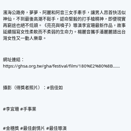
濱海公路旁，夢夢、阿麗和阿音三女手牽手，讓男人昂首快活似
神仙，不到最後高潮不鬆手，認命堅毅的打手槍精神，即便現實
再窮途也絕不低頭。《亮亮與噴子》導演李宜珊最新作品，故事
延續描寫女性柔軟而不柔弱的生命力。楊麗音攜手潘麗麗譜出台
灣女性又一動人樂章。
網址連結：
https://ghsa.org.tw/gha/festival/film/180%E2%80%8B......
攝影（得獎者照片）：
#翁佳如
#李宜珊
#手事業
#金穗獎
#最佳劇情片
#最佳導演