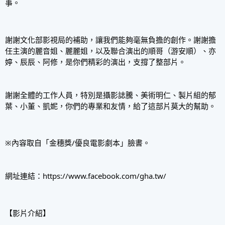
事。
謝謝文化部影視局的補助，讓我們能夠毫無負擔的創作。謝謝擔
任主演的麗音姐、麗麗姐，以及聯合演出的順哥（游安順）、亦
婷、辰辰、阿修，是你們精彩的演出，支撐了整部片。
謝謝全體的工作人員，特別是攝影誌騰、美術明仁、製片組的郁
葉、小董、凱妮，你們的專業和友情，給了這部片莫大的幫助。
※內容取自「金穗獎/優良電影劇本」臉書。
網址連結：
https://www.facebook.com/gha.tw/
【影片介紹】