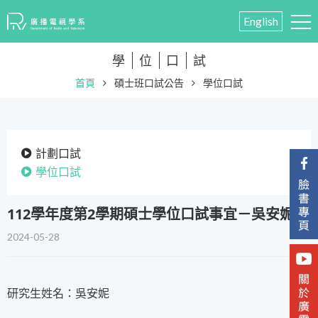
English
學
位
口
試
首頁
碩士班口試公告
學位口試
計劃口試
學位口試
​112學年度第2學期碩士學位口試事宜－吳安妮
2024-05-28
研究生姓名：吳安妮