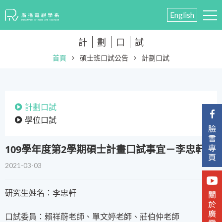
English
計
劃
口
試
首頁
碩士班口試公告
計劃口試
計劃口試
學位口試
​109學年度第2學期碩士計畫口試事宜－李忠軒
2021-03-03
研究生姓名：李忠軒
口試委員：賴祥蔚老師、單文婷老師、莊伯仲老師