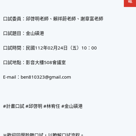
口試委員：邱啓明老師、賴祥蔚老師、謝章富老師
口試題目：金山磺港
口試時間：民國112年02月24日（五）10：00
口試地點：影音大樓508會議室
E-mail：ben810323@gmail.com
#計畫口試 #邱啓明 #林宥任 #金山磺港
※歡迎同學聆聽口試，以瞭解口試流程。