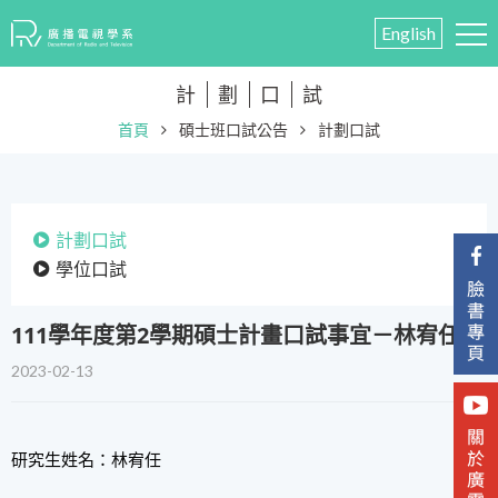
English
計
劃
口
試
首頁
碩士班口試公告
計劃口試
計劃口試
學位口試
111學年度第2學期碩士計畫口試事宜－林宥任
2023-02-13
研究生姓名：林宥任