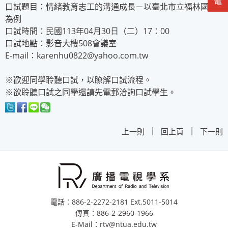
口試題目：情緒教育志工的溝通成長－以臺北市立福林國小
為例
口試時間：民國113年04月30日（二）17：00
口試地點：影音大樓508會議室
E-mail：karenhu0822@yahoo.com.tw
※歡迎同學聆聽口試，以瞭解口試流程。
※欲聆聽口試之同學還請先電郵洽詢口試學生。
|
|
上一則
回上頁
下一則
電話：886-2-2272-2181 Ext.5011-5014
傳真：886-2-2960-1966
E-Mail：rtv@ntua.edu.tw