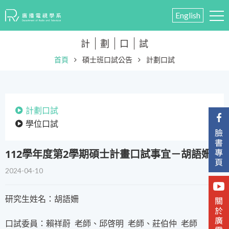
English
計
劃
口
試
首頁
碩士班口試公告
計劃口試
計劃口試
學位口試
​112學年度第2學期碩士計畫口試事宜－胡語姍
2024-04-10
研究生姓名：胡語姍
口試委員：賴祥蔚 老師、邱啓明 老師、莊伯仲 老師