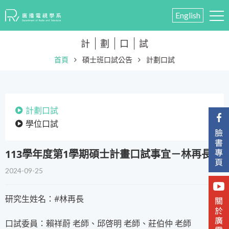
English
計
劃
口
試
首頁
碩士班口試公告
計劃口試
計劃口試
學位口試
113學年度第1學期碩士計畫口試事宜－林再長
2024-09-25
研究生姓名：#林再長
口試委員：賴祥蔚 老師、邱啓明 老師、莊伯仲 老師