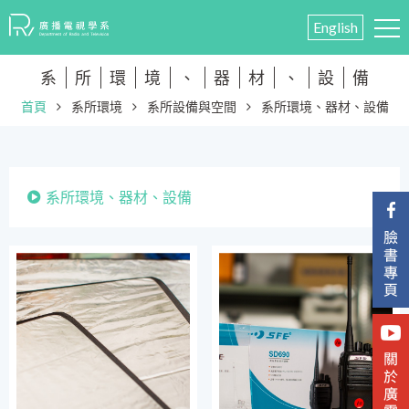
English
系
所
環
境
、
器
材
、
設
備
首頁
系所環境
系所設備與空間
系所環境、器材、設備
系所環境、器材、設備