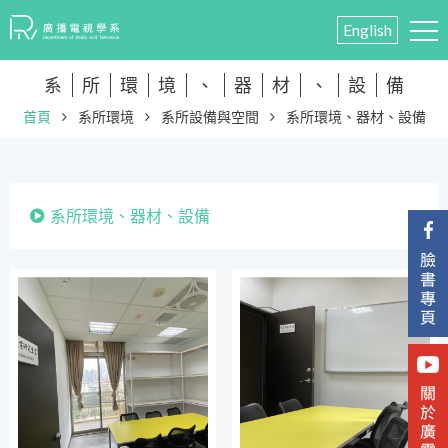
English
系
所
環
境
、
器
材
、
設
備
首頁
系所環境
系所設備與空間
系所環境、器材、設備
系所環境、器材、設備