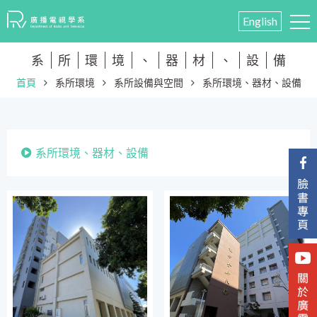
English
系
所
環
境
、
器
材
、
設
備
首頁
系所環境
系所設備與空間
系所環境、器材、設備
系所環境、器材、設備