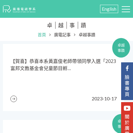
English
卓
越
事
蹟
首頁
廣電記事
卓越事蹟
卓越
事蹟
【賀喜】恭喜本系黃嘉俊老師帶領同學入選「2023
富邦文教基金會兒童節目孵...
2023-10-17
卓越
事蹟