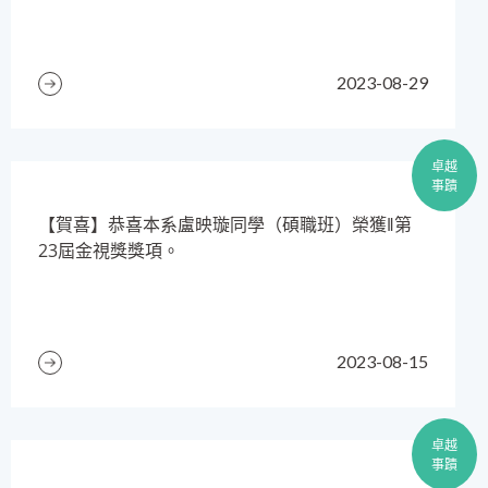
2023-08-29
卓越
事蹟
​【賀喜】恭喜本系盧映璇同學（碩職班）榮獲‖第
23屆金視獎獎項。
2023-08-15
卓越
事蹟