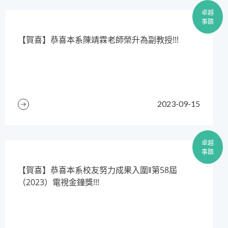
卓越
事蹟
​【賀喜】恭喜本系陳靖霖老師榮升為副教授!!!
2023-09-15
卓越
事蹟
​【賀喜】恭喜本系校友努力成果入圍‖第58屆
（2023）電視金鐘獎!!!