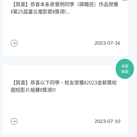
【賀喜】恭喜本系麥覺明同學（碩職班）作品榮獲
‖第25屆臺北電影節‖獎項!...
2023-07-16
卓越
事蹟
【賀喜】恭喜以下同學、校友榮獲‖2023金薪獎校
園短影片競賽‖獎項!!!
2023-07-10