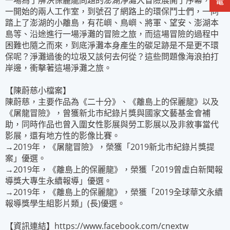
一場為了解決保麗龍問題的澎湖淨灘大冒險展開了序幕，從
一開始的兩人工作室，到號召了網路上的環保鬥士們，一同
踏上了澎湖的小離島，有花嶼、鳥嶼、將軍、望安、澎湖本
島等、沿途進行一場淨灘的冒險之旅，而這場冒險的過程中
困難也隨之而來，到底淨灘本身產生的碳足跡是不是更不環
保呢？淨灘過後的垃圾又該何去何從？這些問題像海浪拍打
岸邊，衝擊著這場淨灘之旅。
【陳蔚慈小檔案】
陳蔚慈，主要作品為《二十分》、《離島上的保麗龍》以及
《屠龍冒險》，曾獲新北市紀錄片獎與國家文藝基金會補
助，同時作品也曾入圍女性影展與勞工影展以及非敘事當代
影展，還有地方性的影像比賽。
→2019年，《屠龍冒險》，榮獲「2019新北市紀錄片獎提
案」優選。
→2019年，《離島上的保麗龍》，榮獲「2019曾虛白新聞報
導獎大專生永續報導」優選。
→2019年，《離島上的保麗龍》，榮獲「2019全球華文永續
報導獎學生組影片類」(長)優選。
【資訊連結】
https://www.facebook.com/cnextw