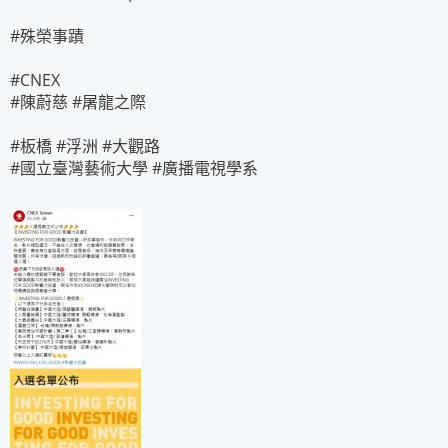
#殊榮事蹟
#CNEX
#陳蔚慈 #屠龍之際
#板橋 #浮洲 #大觀路
#國立臺灣藝術大學 #廣播電視學系