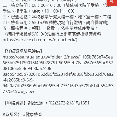
二、檢查時間：08：00~16：00（請依梯次時間受檢，含轉
學生、復學生，梯次，10：00-11：00）
三、檢查地點：本校教學研究大樓一樓、地下室一樓、二樓
四、檢查費用：550元整(體檢現場自行繳納，請自備零錢)
五、體檢程序：報到 → 繳費 → 依指示牌依序受檢。
（請同學體檢前9/6~9/9先自行上網填寫健檢健康資料
https://service.ch.com.tw/ntuacheck/
）
【詳細資訊請見連結】
https://osa.ntua.edu.tw/folder_2/news/1105b785e745ea
665b0751f30018f495b78751f50655eb76aa267e565bc967
081065e5-4e94-8fa67406-
8acb540c5b78201d52d95fc5201d4f9d898f5b9a53d76aa2
-4e2665bc9-6-9-
94e0a7db2586b5beb50655eb7751f6d3b578b614b554f53
77/@@raw_view
【聯絡資訊】謝護理師，(02)2272-2181轉1351
#系所公告 #健康檢查