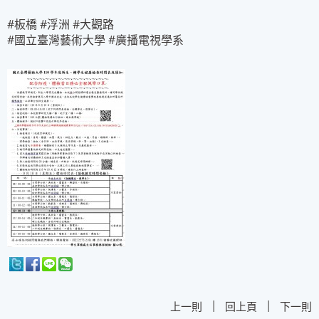
#板橋 #浮洲 #大觀路
#國立臺灣藝術大學 #廣播電視學系
|
|
上一則
回上頁
下一則